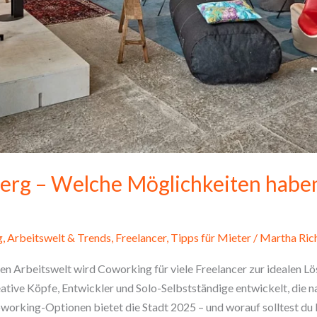
rg – Welche Möglichkeiten haben
g
,
Arbeitswelt & Trends
,
Freelancer
,
Tipps für Mieter
/
Martha Ri
len Arbeitswelt wird Coworking für viele Freelancer zur idealen L
ative Köpfe, Entwickler und Solo-Selbstständige entwickelt, die na
orking-Optionen bietet die Stadt 2025 – und worauf solltest du 