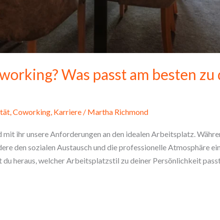
working? Was passt am besten zu 
tät
,
Coworking
,
Karriere
/
Martha Richmond
d mit ihr unsere Anforderungen an den idealen Arbeitsplatz. Währen
ere den sozialen Austausch und die professionelle Atmosphäre e
st du heraus, welcher Arbeitsplatzstil zu deiner Persönlichkeit pass