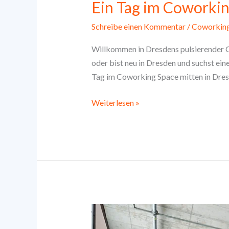
Ein Tag im Coworkin
Schreibe einen Kommentar
/
Coworkin
Willkommen in Dresdens pulsierender 
oder bist neu in Dresden und suchst ei
Tag im Coworking Space mitten in Dresden
Ein
Weiterlesen »
Tag
im
Coworking
Space
in
Dresden
–
Echte
User