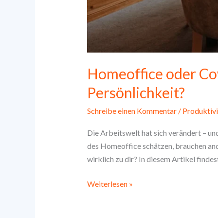
Homeoffice oder Co
Persönlichkeit?
Schreibe einen Kommentar
/
Produktivi
Die Arbeitswelt hat sich verändert – un
des Homeoffice schätzen, brauchen and
wirklich zu dir? In diesem Artikel finde
Homeoffice
Weiterlesen »
oder
Coworking?