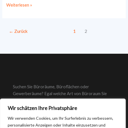
Die
Weiterlesen »
10
besten
Coworking-
←
Zurück
1
2
Spaces
in
der
Nähe
von
München
Suchen Sie Büroräume, Büroflächen oder
Gewerberäume? Egal welche Art von Büroraum Sie
suchen, bei suche-bueroraeume.de finden Sie immer das
richtige Büro.
Wir schätzen Ihre Privatsphäre
Wir verwenden Cookies, um Ihr Surferlebnis zu verbessern,
personalisierte Anzeigen oder Inhalte einzusetzen und