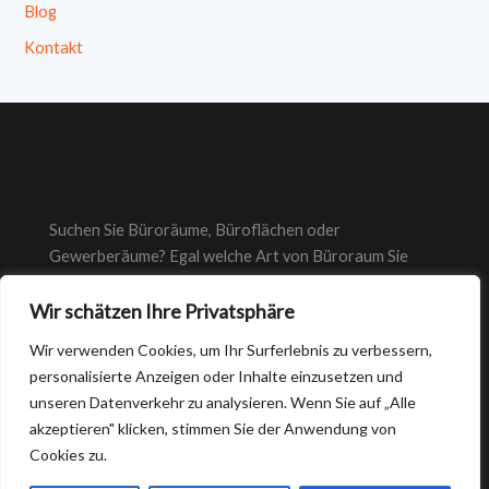
Blog
Kontakt
Suchen Sie Büroräume, Büroflächen oder
Gewerberäume? Egal welche Art von Büroraum Sie
suchen, bei suche-bueroraeume.de finden Sie immer das
richtige Büro.
Wir schätzen Ihre Privatsphäre
Wir verwenden Cookies, um Ihr Surferlebnis zu verbessern,
personalisierte Anzeigen oder Inhalte einzusetzen und
unseren Datenverkehr zu analysieren. Wenn Sie auf „Alle
akzeptieren" klicken, stimmen Sie der Anwendung von
Cookies zu.
Copyright © 2026 Suche-büroräume.de