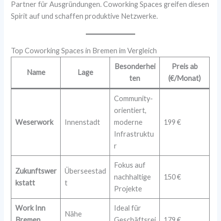
Partner für Ausgründungen. Coworking Spaces greifen diesen
Spirit auf und schaffen produktive Netzwerke.
Top Coworking Spaces in Bremen im Vergleich
Besonderhei
Preis ab
Name
Lage
ten
(€/Monat)
Community-
orientiert,
Weserwork
Innenstadt
moderne
199 €
Infrastruktu
r
Fokus auf
Zukunftswer
Überseestad
nachhaltige
150 €
kstatt
t
Projekte
Work Inn
Ideal für
Nähe
Bremen
Geschäftsrei
179 €