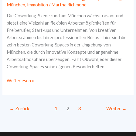
München
,
Immobilien
/
Martha Richmond
Die Coworking-Szene rund um München wächst rasant und
bietet eine Vielzahl an flexiblen Arbeitsmöglichkeiten für
Freiberufler, Start-ups und Unternehmen. Von kreativen
Arbeitsräumen bis hin zu professionellen Büros – hier sind die
zehn besten Coworking-Spaces in der Umgebung von
München, die durch innovative Konzepte und angenehme
Arbeitsatmosphäre überzeugen. Fazit Obwohl jeder dieser
Coworking-Spaces seine eigenen Besonderheiten
Die
Weiterlesen »
10
besten
Coworking-
←
Zurück
1
2
3
Weiter
→
Spaces
in
der
Nähe