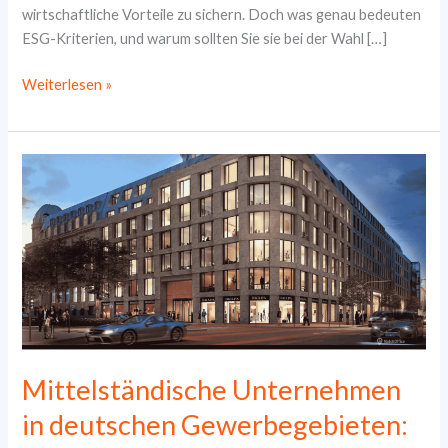
wirtschaftliche Vorteile zu sichern. Doch was genau bedeuten
ESG-Kriterien, und warum sollten Sie sie bei der Wahl […]
Die
Weiterlesen »
Bedeutung
von
ESG-
Kriterien
für
den
Immobilienmarkt:
So
finden
Sie
ein
nachhaltiges
Mittelständische Unternehmen
Büro
in deutschen Gewerbegebieten: