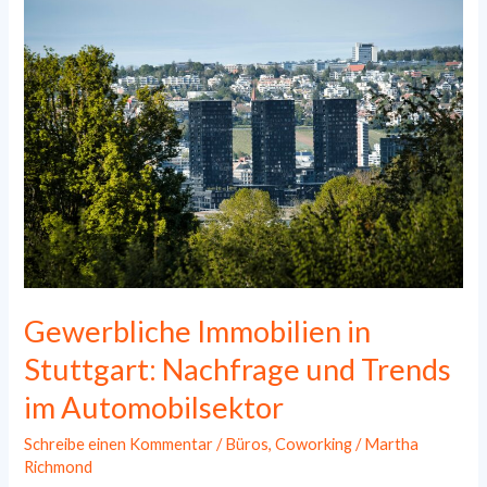
Gewerbegebieten:
Chancen
für
Immobilieninvestoren
Gewerbliche Immobilien in
Stuttgart: Nachfrage und Trends
im Automobilsektor
Schreibe einen Kommentar
/
Büros
,
Coworking
/
Martha
Richmond