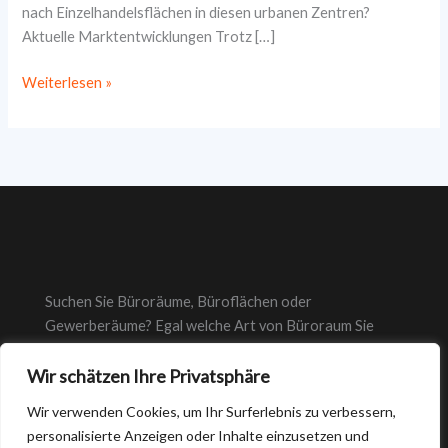
nach Einzelhandelsflächen in diesen urbanen Zentren?
Aktuelle Marktentwicklungen Trotz […]
Einzelhandel
Weiterlesen »
unter
Druck:
So
verändert
sich
die
Nachfrage
nach
Einzelhandelsflächen
Suchen Sie Büroräume, Büroflächen oder
in
Gewerberäume? Egal welche Art von Büroraum Sie
Städten
suchen, bei suche-bueroraeume.de finden Sie immer das
wie
Wir schätzen Ihre Privatsphäre
richtige Büro.
Köln
Wir verwenden Cookies, um Ihr Surferlebnis zu verbessern,
und
personalisierte Anzeigen oder Inhalte einzusetzen und
Düsseldorf